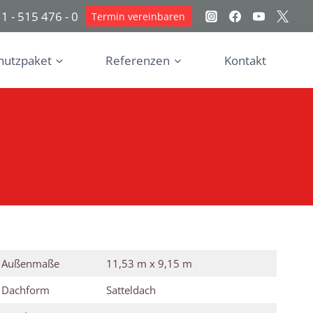
1 - 515 476 - 0
Termin vereinbaren
hutzpaket
Referenzen
Kontakt
Außenmaße
11,53 m x 9,15 m
Dachform
Satteldach