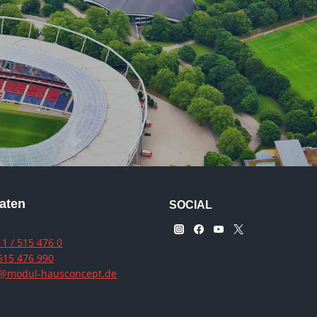
aten
SOCIAL
1 / 515 476 0
515 476 990
o@modul-hausconcept.de