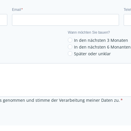
E
Email
*
Tele
m
a
i
Wann möchten Sie bauen?
l
In den nächsten 3 Monaten
In den nächsten 6 Monanten
Später oder unklar
s genommen und stimme der Verarbeitung meiner Daten zu.
*