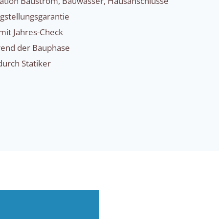
sation Baustrom, Bauwasser, Hausanschlüsse
igstellungsgarantie
mit Jahres-Check
hrend der Bauphase
rch Statiker