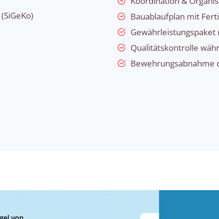
Koordination & Organi
 (SiGeKo)
Bauablaufplan mit Fert
Gewährleistungspaket 
Qualitätskontrolle wä
Bewehrungsabnahme du