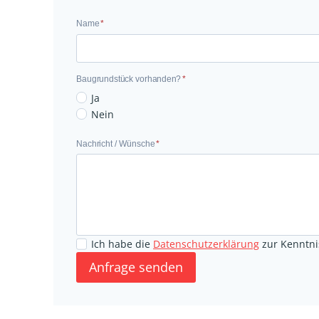
N
Name
*
a
m
e
Baugrundstück vorhanden?
*
B
Ja
a
Nein
u
N
Nachricht / Wünsche
*
g
a
r
c
u
h
n
r
d
i
s
Ich habe die
Datenschutzerklärung
zur Kenntni
c
t
Anfrage senden
h
ü
t
c
/
k