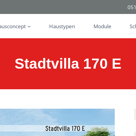
051
ausconcept
Haustypen
Module
Sc
Stadtvilla 170 E