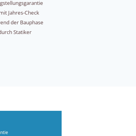
igstellungsgarantie
mit Jahres-Check
hrend der Bauphase
rch Statiker