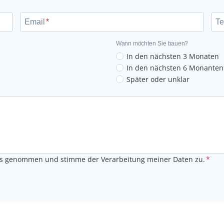
E
m
Email
*
Te
a
i
Wann möchten Sie bauen?
l
In den nächsten 3 Monaten
In den nächsten 6 Monanten
Später oder unklar
s genommen und stimme der Verarbeitung meiner Daten zu.
*