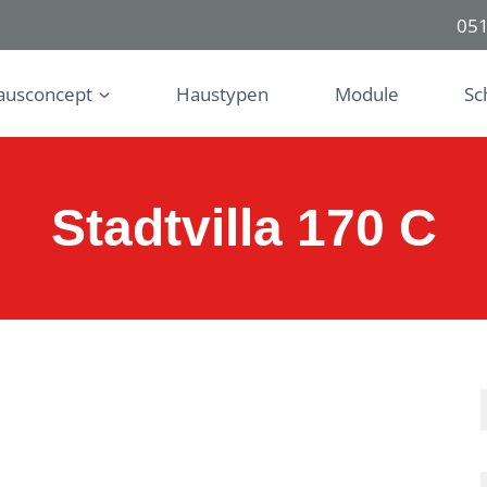
051
ausconcept
Haustypen
Module
Sc
Stadtvilla 170 C