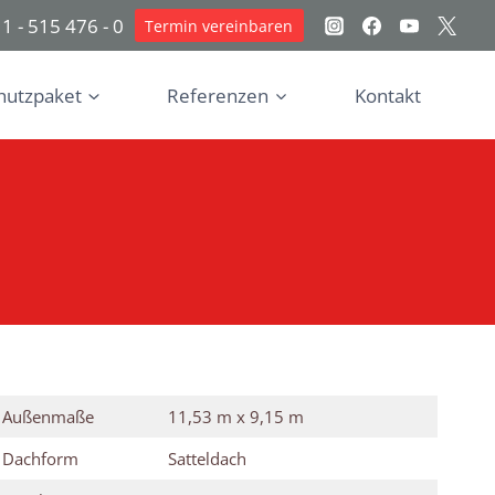
1 - 515 476 - 0
Termin vereinbaren
hutzpaket
Referenzen
Kontakt
Außenmaße
11,53 m x 9,15 m
Dachform
Satteldach