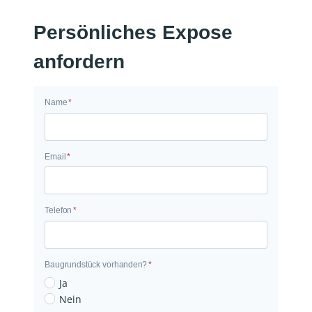
Persönliches Expose
anfordern
N
Name
*
a
m
e
E
Email
*
m
a
i
Telefon
*
l
Baugrundstück vorhanden?
*
B
Ja
a
Nein