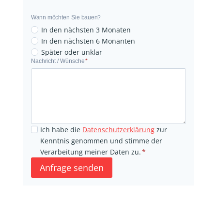
u
g
Wann möchten Sie bauen?
r
In den nächsten 3 Monaten
u
In den nächsten 6 Monanten
n
Später oder unklar
N
Nachricht / Wünsche
*
d
a
s
c
t
h
ü
r
c
i
k
Ich habe die
Datenschutzerklärung
zur
c
v
Kenntnis genommen und stimme der
h
o
Verarbeitung meiner Daten zu.
*
t
r
Anfrage senden
/
h
W
a
ü
n
n
d