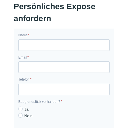
Persönliches Expose
anfordern
Name
*
N
a
m
e
Email
*
E
m
a
i
Telefon
*
l
Baugrundstück vorhanden?
*
B
Ja
Nein
a
u