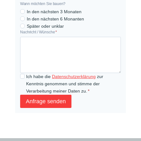
g
Wann möchten Sie bauen?
r
In den nächsten 3 Monaten
u
In den nächsten 6 Monanten
Später oder unklar
n
Nachricht / Wünsche
*
N
d
a
s
c
t
h
ü
r
c
i
k
Ich habe die
Datenschutzerklärung
zur
c
v
Kenntnis genommen und stimme der
h
o
Verarbeitung meiner Daten zu.
*
t
r
Anfrage senden
/
h
W
a
ü
n
n
d
s
e