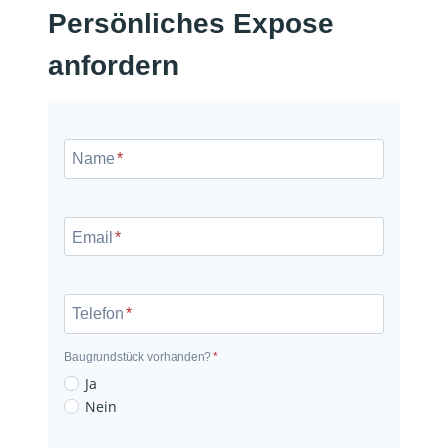
Persönliches Expose
anfordern
N
a
Name
*
m
e
E
m
Email
*
a
i
l
Telefon
*
Baugrundstück vorhanden?
*
B
Ja
a
Nein
u