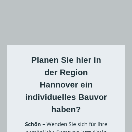
c
n
h
?
e
Planen Sie hier in
der Region
Hannover ein
individuelles Bauvor
haben?
Schön –
Wenden Sie sich für Ihre