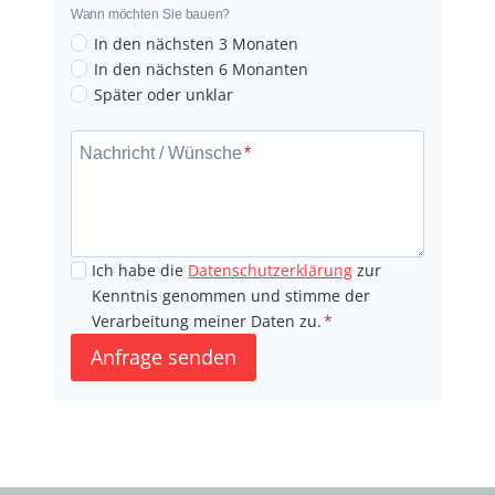
g
Wann möchten Sie bauen?
r
In den nächsten 3 Monaten
u
In den nächsten 6 Monanten
n
Später oder unklar
N
d
a
s
Nachricht / Wünsche
*
c
t
h
ü
r
c
i
k
Ich habe die
Datenschutzerklärung
zur
c
v
Kenntnis genommen und stimme der
h
o
Verarbeitung meiner Daten zu.
*
t
r
Anfrage senden
/
h
W
a
ü
n
n
d
s
e