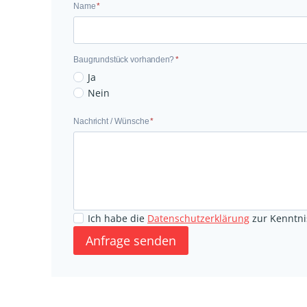
N
Name
*
a
m
e
Baugrundstück vorhanden?
*
B
Ja
a
Nein
u
N
Nachricht / Wünsche
*
g
a
r
c
u
h
n
r
d
i
s
Ich habe die
Datenschutzerklärung
zur Kenntni
c
t
Anfrage senden
h
ü
t
c
/
k
W
v