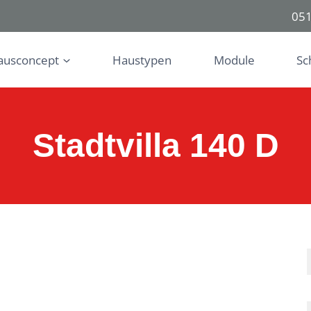
051
ausconcept
Haustypen
Module
Sc
Stadtvilla 140 D