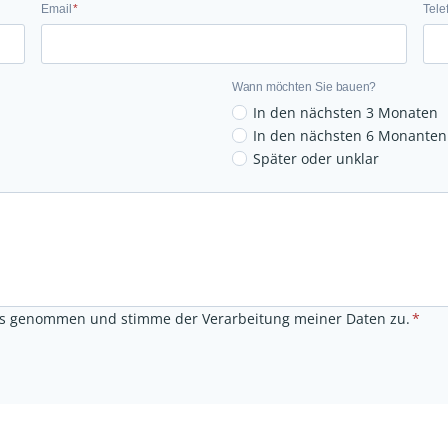
E
Email
*
Tele
m
a
i
Wann möchten Sie bauen?
l
In den nächsten 3 Monaten
In den nächsten 6 Monanten
Später oder unklar
s genommen und stimme der Verarbeitung meiner Daten zu.
*