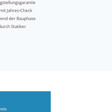
igstellungsgarantie
mit Jahres-Check
hrend der Bauphase
rch Statiker