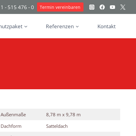
1 - 515 476 - 0
Termin vereinbaren
hutzpaket
Referenzen
Kontakt
Außenmaße
8,78 m x 9,78 m
Dachform
Satteldach