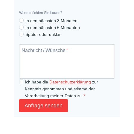
u
g
Wann möchten Sie bauen?
r
In den nächsten 3 Monaten
u
In den nächsten 6 Monanten
Später oder unklar
n
N
d
a
s
Nachricht / Wünsche
*
c
t
h
ü
r
c
i
k
Ich habe die
Datenschutzerklärung
zur
c
v
Kenntnis genommen und stimme der
h
o
Verarbeitung meiner Daten zu.
*
t
r
Anfrage senden
/
h
W
a
ü
n
n
d