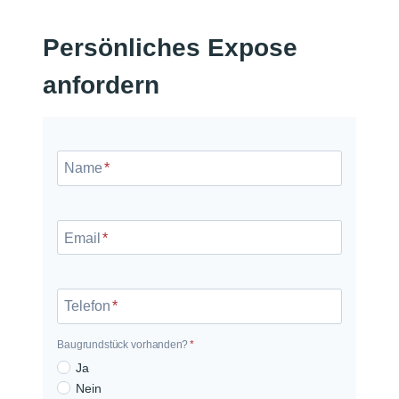
Persönliches Expose
anfordern
N
a
Name
*
m
e
E
m
Email
*
a
i
l
Telefon
*
Baugrundstück vorhanden?
*
B
Ja
Nein
a