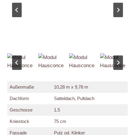
Außenmaße
10,28 m x 9,78 m
Dachform
Satteldach, Pultdach
Geschosse
1.5
Kniestock
75 cm
Fassade
Putz od. Klinker