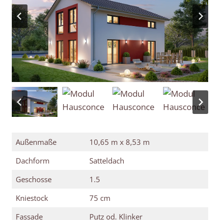
Außenmaße
10,65 m x 8,53 m
Dachform
Satteldach
Geschosse
1.5
Kniestock
75 cm
Fassade
Putz od. Klinker