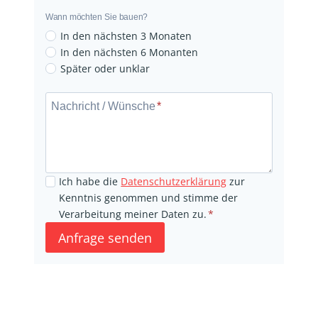
g
Wann möchten Sie bauen?
r
In den nächsten 3 Monaten
u
In den nächsten 6 Monanten
n
Später oder unklar
N
d
a
s
Nachricht / Wünsche
*
c
t
h
ü
r
c
i
k
Ich habe die
Datenschutzerklärung
zur
c
v
Kenntnis genommen und stimme der
h
o
Verarbeitung meiner Daten zu.
*
t
r
Anfrage senden
/
h
W
a
ü
n
n
d
s
e