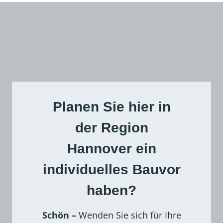
c
n
h
?
e
Planen Sie hier in
der Region
Hannover ein
individuelles Bauvor
haben?
Schön –
Wenden Sie sich für Ihre