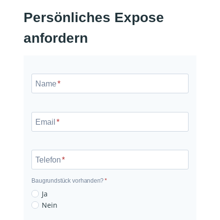
Persönliches Expose
anfordern
N
a
Name
*
m
e
E
m
Email
*
a
i
l
Telefon
*
Baugrundstück vorhanden?
*
B
Ja
a
Nein
u