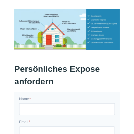
Persönliches Expose
anfordern
N
Name
*
a
m
e
E
Email
*
m