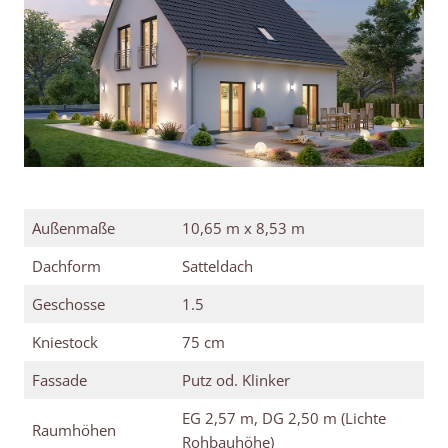
Außenmaße
10,65 m x 8,53 m
Dachform
Satteldach
Geschosse
1.5
Kniestock
75 cm
Fassade
Putz od. Klinker
EG 2,57 m, DG 2,50 m (Lichte
Raumhöhen
Rohbauhöhe)