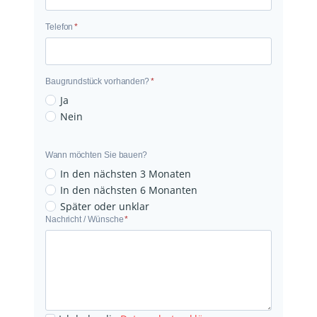
a
i
Telefon
*
l
Baugrundstück vorhanden?
*
B
Ja
a
Nein
u
g
Wann möchten Sie bauen?
r
In den nächsten 3 Monaten
u
In den nächsten 6 Monanten
n
Später oder unklar
N
Nachricht / Wünsche
*
d
a
s
c
t
h
ü
r
c
i
k