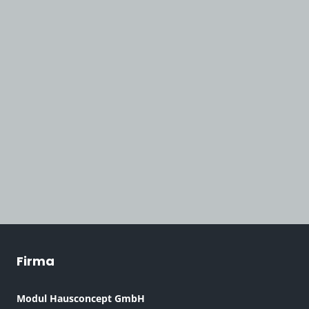
Vereinbaren Sie jetzt
einen Termin.
Firma
Modul Hausconcept GmbH