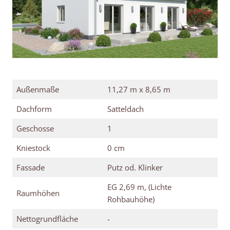
Außenmaße
11,27 m x 8,65 m
Dachform
Satteldach
Geschosse
1
Kniestock
0 cm
Fassade
Putz od. Klinker
EG 2,69 m, (Lichte
Raumhöhen
Rohbauhöhe)
Nettogrundfläche
-