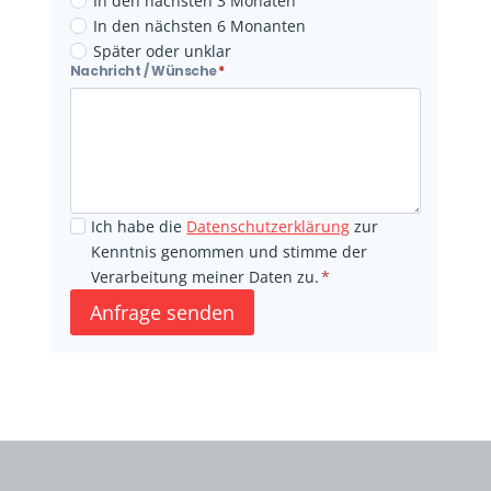
In den nächsten 3 Monaten
u
In den nächsten 6 Monanten
n
Später oder unklar
Nachricht / Wünsche
*
N
d
a
s
c
t
h
ü
r
c
i
k
Ich habe die
Datenschutzerklärung
zur
c
v
Kenntnis genommen und stimme der
h
o
Verarbeitung meiner Daten zu.
*
t
r
Anfrage senden
/
h
W
a
ü
n
n
d
s
e
c
n
h
?