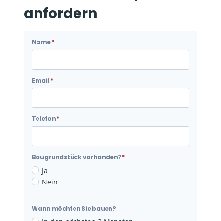
anfordern
Name
*
N
a
m
e
Email
*
E
m
a
i
Telefon
*
l
Baugrundstück vorhanden?
*
B
Ja
a
Nein
u
g
Wann möchten Sie bauen?
r