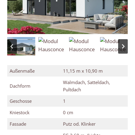
Außenmaße
11,15 m x 10,90 m
Walmdach, Satteldach,
Dachform
Pultdach
Geschosse
1
Kniestock
0 cm
Fassade
Putz od. Klinker