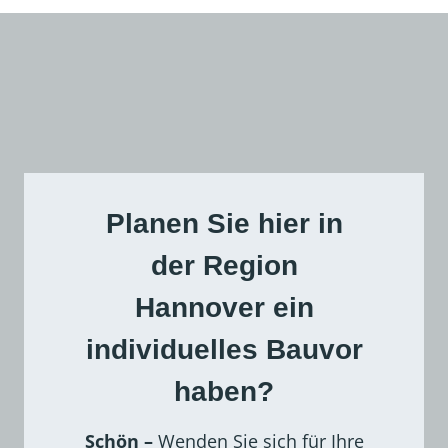
s
e
c
n
h
?
e
Planen Sie hier in
der Region
Hannover ein
individuelles Bauvor
haben?
Schön –
Wenden Sie sich für Ihre