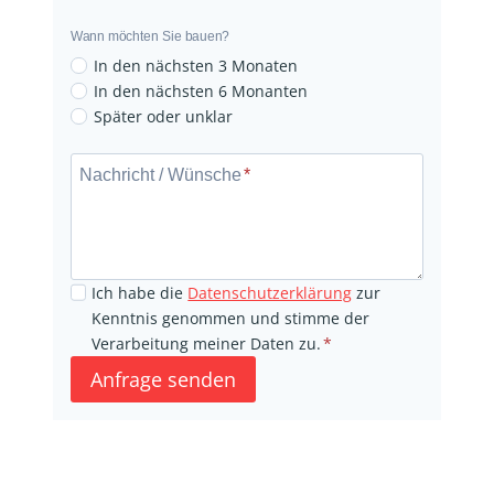
u
g
Wann möchten Sie bauen?
r
In den nächsten 3 Monaten
u
In den nächsten 6 Monanten
n
Später oder unklar
N
d
a
s
Nachricht / Wünsche
*
c
t
h
ü
r
c
i
k
Ich habe die
Datenschutzerklärung
zur
c
v
Kenntnis genommen und stimme der
h
o
Verarbeitung meiner Daten zu.
*
t
r
Anfrage senden
/
h
W
a
ü
n
n
d