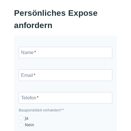
Persönliches Expose
anfordern
N
a
Name
*
m
e
E
m
Email
*
a
i
l
Telefon
*
Baugrundstück vorhanden?
*
B
Ja
a
Nein